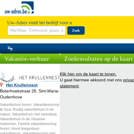
Uw-Adres vindt het bedrijf voor u
Zoek
Vakantie-verhuur
Zoekresultaten op de kaart
Klik hier om de kaart te tonen.
U gaat hiermee akkoord met ons
priva
Het Krullennest
statement
.
Boterhoekstraat 28, Sint-Maria-
Oudenhove
Vakantiehuis huren, Vakantiewoning
te huur, Rustig vakantiehuis in de
natuur, Vakantiehuis met zwembad,
Vakantiehuis in de Vlaamse
Ardennen, Familie vakantiewoning
huren, Hond toegestaan
vakantiehuis, Vakantiewoning met