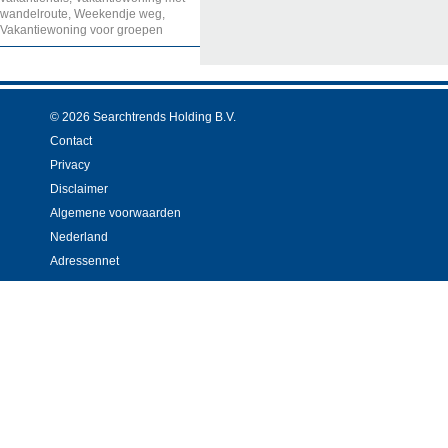
wandelroute, Weekendje weg,
Vakantiewoning voor groepen
© 2026 Searchtrends Holding B.V.
Contact
Privacy
Disclaimer
Algemene voorwaarden
Nederland
Adressennet