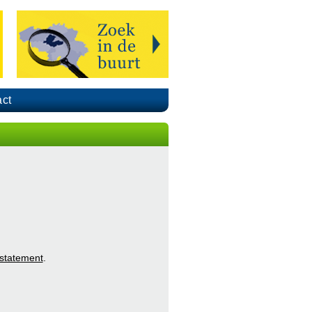
ct
 statement
.