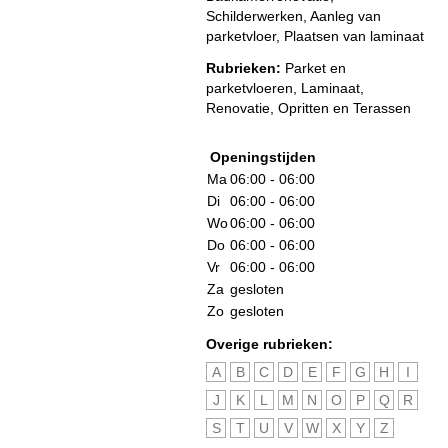
Schilderwerken, Aanleg van
parketvloer, Plaatsen van laminaat
Rubrieken:
Parket en
parketvloeren
,
Laminaat
,
Renovatie
,
Opritten en Terassen
Openingstijden
Ma
06:00 - 06:00
Di
06:00 - 06:00
Wo
06:00 - 06:00
Do
06:00 - 06:00
Vr
06:00 - 06:00
Za
gesloten
Zo
gesloten
Overige rubrieken:
A
B
C
D
E
F
G
H
I
J
K
L
M
N
O
P
Q
R
S
T
U
V
W
X
Y
Z