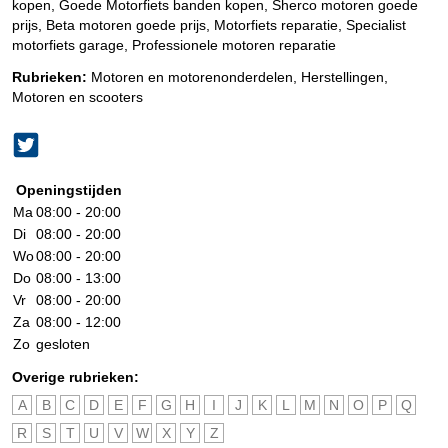
kopen, Goede Motorfiets banden kopen, Sherco motoren goede
prijs, Beta motoren goede prijs, Motorfiets reparatie, Specialist
motorfiets garage, Professionele motoren reparatie
Rubrieken:
Motoren en motorenonderdelen
,
Herstellingen
,
Motoren en scooters
Openingstijden
Ma
08:00 - 20:00
Di
08:00 - 20:00
Wo
08:00 - 20:00
Do
08:00 - 13:00
Vr
08:00 - 20:00
Za
08:00 - 12:00
Zo
gesloten
Overige rubrieken:
A
B
C
D
E
F
G
H
I
J
K
L
M
N
O
P
Q
R
S
T
U
V
W
X
Y
Z