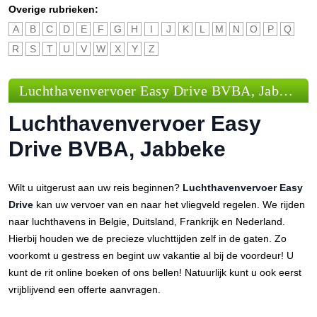
Overige rubrieken:
A
B
C
D
E
F
G
H
I
J
K
L
M
N
O
P
Q
R
S
T
U
V
W
X
Y
Z
Luchthavenvervoer Easy Drive BVBA, Jabbeke
Luchthavenvervoer Easy
Drive BVBA, Jabbeke
Wilt u uitgerust aan uw reis beginnen?
Luchthavenvervoer Easy
Drive
kan uw vervoer van en naar het vliegveld regelen. We rijden
naar luchthavens in Belgie, Duitsland, Frankrijk en Nederland.
Hierbij houden we de precieze vluchttijden zelf in de gaten. Zo
voorkomt u gestress en begint uw vakantie al bij de voordeur! U
kunt de rit online boeken of ons bellen! Natuurlijk kunt u ook eerst
vrijblijvend een offerte aanvragen.