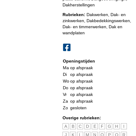
Dakherstellingen
Rubrieken:
Dakwerken
,
Dak- en
zinkwerken
,
Dakbedekkingswerken
,
Dak- en timmerwerken
,
Dak en
wandplaten
Openingstijden
Ma
op afspraak
Di
op afspraak
Wo
op afspraak
Do
op afspraak
Vr
op afspraak
Za
op afspraak
Zo
gesloten
Overige rubrieken:
A
B
C
D
E
F
G
H
I
J
K
L
M
N
O
P
Q
R