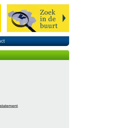
ct
 statement
.