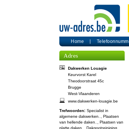
Home
Telefoonnumm
Adres
Dakwerken Louagie
Keurvorst Karel
Theodoorstraat 45c
Brugge
West-Vlaanderen
www.dakwerken-louagie.be
Trefwoorden:
Specialist in
algemene dakwerken.., Plaatsen
van hellende daken.., Plaatsen van
platte daken.., Dakgootreiniging..,